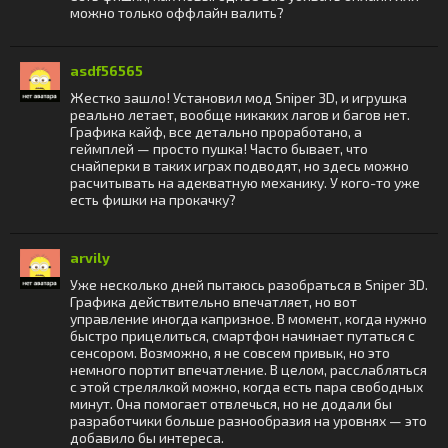
можно только оффлайн валить?
asdf56565
Жестко зашло! Установил мод Sniper 3D, и игрушка
реально летает, вообще никаких лагов и багов нет.
Графика кайф, все детально проработано, а
геймплей — просто пушка! Часто бывает, что
снайперки в таких играх подводят, но здесь можно
расчитывать на адекватную механику. У кого-то уже
есть фишки на прокачку?
arvily
Уже несколько дней пытаюсь разобраться в Sniper 3D.
Графика действительно впечатляет, но вот
управление иногда капризное. В момент, когда нужно
быстро прицелиться, смартфон начинает путаться с
сенсором. Возможно, я не совсем привык, но это
немного портит впечатление. В целом, расслабляться
с этой стрелялкой можно, когда есть пара свободных
минут. Она помогает отвлечься, но не додали бы
разработчики больше разнообразия на уровнях — это
добавило бы интереса.