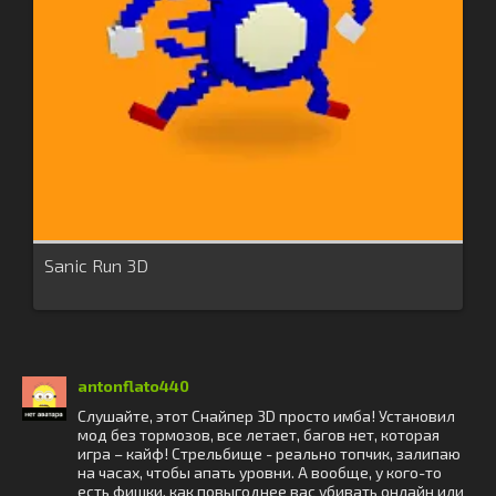
Sanic Run 3D
antonflato440
Слушайте, этот Снайпер 3D просто имба! Установил
мод без тормозов, все летает, багов нет, которая
игра – кайф! Стрельбище - реально топчик, залипаю
на часах, чтобы апать уровни. А вообще, у кого-то
есть фишки, как повыгоднее вас убивать онлайн или