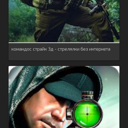
командос страйк 3д - стрелялки без интернета